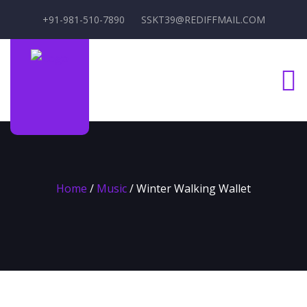
+91-981-510-7890
SSKT39@REDIFFMAIL.COM
Home
/
Music
/ Winter Walking Wallet