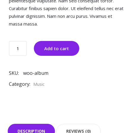
pellentesque vulputate. Nam sed consequat tortor.
Curabitur finibus sapien dolor. Ut eleifend tellus nec erat
pulvinar dignissim. Nam non arcu purus. Vivamus et
massa massa.
Winter
Add to cart
Walking
Wallet
quantity
SKU:
woo-album
Category:
Music
DESCRIPTION
REVIEWS (0)